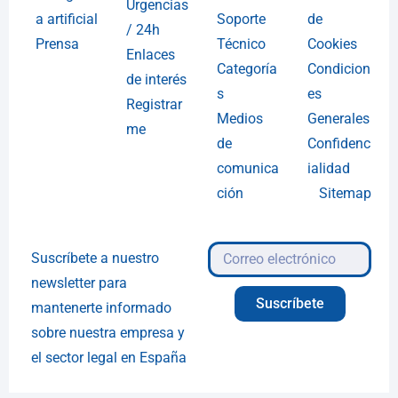
Urgencias
a artificial
Soporte
de
/ 24h
Prensa
Técnico
Cookies
Enlaces
Categoría
Condicion
de interés
s
es
Registrar
Medios
Generales
me
de
Confidenc
comunica
ialidad
ción
Sitemap
Suscríbete a nuestro
newsletter para
Suscríbete
mantenerte informado
sobre nuestra empresa y
el sector legal en España