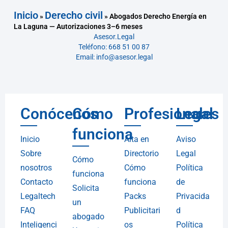
Inicio
Derecho civil
»
»
Abogados Derecho Energía en
La Laguna — Autorizaciones 3–6 meses
Asesor.Legal
Teléfono: 668 51 00 87
Email: info@asesor.legal
Conócenos
Cómo
Profesionales
Legal
funciona
Inicio
Alta en
Aviso
Sobre
Directorio
Legal
Cómo
nosotros
Cómo
Política
funciona
Contacto
funciona
de
Solicita
Legaltech
Packs
Privacida
un
FAQ
Publicitari
d
abogado
Inteligenci
os
Política