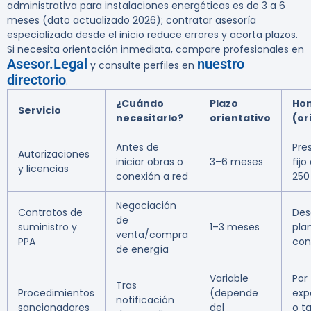
administrativa para instalaciones energéticas es de 3 a 6
meses (dato actualizado 2026); contratar asesoría
especializada desde el inicio reduce errores y acorta plazos.
Si necesita orientación inmediata, compare profesionales en
Asesor.Legal
nuestro
y consulte perfiles en
directorio
.
¿Cuándo
Plazo
Hon
Servicio
necesitarlo?
orientativo
(or
Antes de
Pre
Autorizaciones
iniciar obras o
3–6 meses
fijo
y licencias
conexión a red
250
Negociación
Contratos de
Des
de
suministro y
1–3 meses
pla
venta/compra
PPA
con
de energía
Variable
Por
Tras
Procedimientos
(depende
exp
notificación
sancionadores
del
o ta