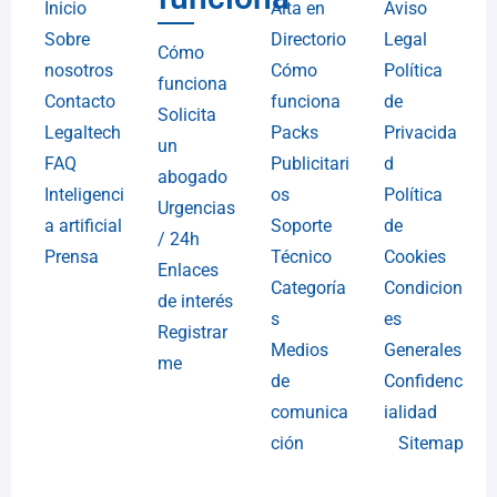
Inicio
Alta en
Aviso
Sobre
Directorio
Legal
Cómo
nosotros
Cómo
Política
funciona
Contacto
funciona
de
Solicita
Legaltech
Packs
Privacida
un
FAQ
Publicitari
d
abogado
Inteligenci
os
Política
Urgencias
a artificial
Soporte
de
/ 24h
Prensa
Técnico
Cookies
Enlaces
Categoría
Condicion
de interés
s
es
Registrar
Medios
Generales
me
de
Confidenc
comunica
ialidad
ción
Sitemap