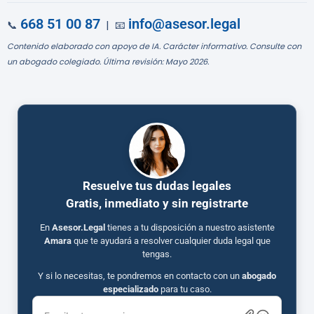
668 51 00 87
info@asesor.legal
📞
| 📧
Contenido elaborado con apoyo de IA. Carácter informativo. Consulte con
un abogado colegiado. Última revisión: Mayo 2026.
Resuelve tus dudas legales
Gratis, inmediato y sin registrarte
En
Asesor.Legal
tienes a tu disposición a nuestro asistente
Amara
que te ayudará a resolver cualquier duda legal que
tengas.
Y si lo necesitas, te pondremos en contacto con un
abogado
especializado
para tu caso.