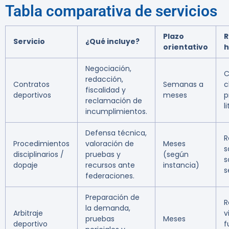
Tabla comparativa de servicios
Plazo
R
Servicio
¿Qué incluye?
orientativo
h
Negociación,
C
redacción,
Contratos
Semanas a
c
fiscalidad y
deportivos
meses
p
reclamación de
l
incumplimientos.
Defensa técnica,
R
Procedimientos
valoración de
Meses
s
disciplinarios /
pruebas y
(según
s
dopaje
recursos ante
instancia)
s
federaciones.
Preparación de
R
la demanda,
Arbitraje
v
pruebas
Meses
deportivo
f