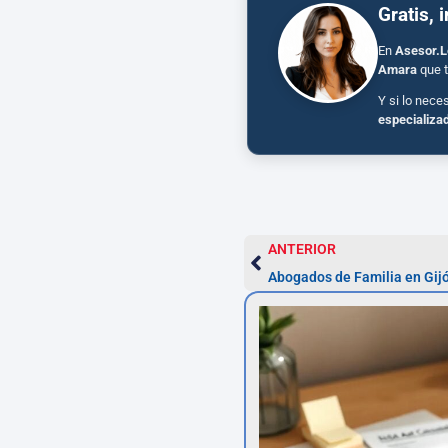
Gratis, 
En
Asesor.L
Amara
que t
Y si lo nece
especializa
ANTERIOR
Abogados de Familia en Gijó