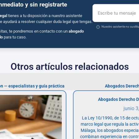
inmediato y sin registrarte
Escribe tu mensaje
egal
tienes a tu disposición a nuestro asistente
e ayudará a resolver cualquier duda legal que tengas.
Nuestro asistente no susti
sitas, te pondremos en contacto con un
abogado
do
para tu caso.
Otros artículos relacionados
n — especialistas y guía práctica
Abogados Derech
Abogados Derecho D
junio 3
La Ley 10/1990, de 15 de octu
marco legal que regula la acti
Málaga, los abogados especia
combinan experiencia en contr