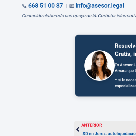
668 51 00 87
info@asesor.legal
📞
| 📧
Contenido elaborado con apoyo de IA. Carácter informativ
Resuelv
Gratis, 
En
Asesor.L
Amara
que t
Y si lo nece
especializa
ANTERIOR
ISD en Jerez: autoliquidaci