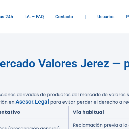
as 24h
I.A. – FAQ
Contacto
|
Usuarios
P
rcado Valores Jerez — p
 acciones derivadas de productos del mercado de valores 
Asesor.Legal
ción en
para evitar perder el derecho a re
ientativo
Vía habitual
Reclamación previa a la
ños (prescripción general)