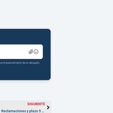
tuye el asesoramiento de un abogado.
SIGUIENTE
Abogados Derecho Bursátil Jerez — Reclamaciones y plazo 5 años