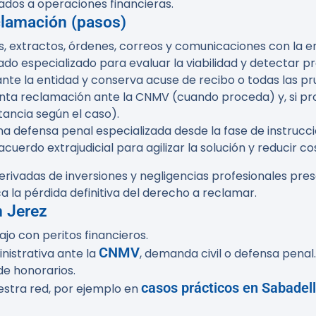
ados a operaciones financieras.
eclamación (pasos)
, extractos, órdenes, correos y comunicaciones con la en
ado especializado para evaluar la viabilidad y detectar p
nte la entidad y conserva acuse de recibo o todas las pr
enta reclamación ante la CNMV (cuando proceda) y, si pr
tancia según el caso).
igna defensa penal especializada desde la fase de instrucci
acuerdo extrajudicial para agilizar la solución y reducir co
rivadas de inversiones y negligencias profesionales pres
a la pérdida definitiva del derecho a reclamar.
n Jerez
ajo con peritos financieros.
CNMV
nistrativa ante la
, demanda civil o defensa penal.
de honorarios.
casos prácticos en Sabadell
estra red, por ejemplo en