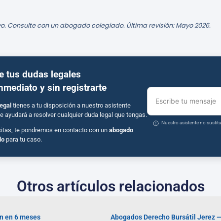
o. Consulte con un abogado colegiado. Última revisión: Mayo 2026.
e tus dudas legales
inmediato y sin registrarte
Escribe tu mensaje
egal
tienes a tu disposición a nuestro asistente
e ayudará a resolver cualquier duda legal que tengas.
Nuestro asistente no susti
sitas, te pondremos en contacto con un
abogado
do
para tu caso.
Otros artículos relacionados
ón en 6 meses