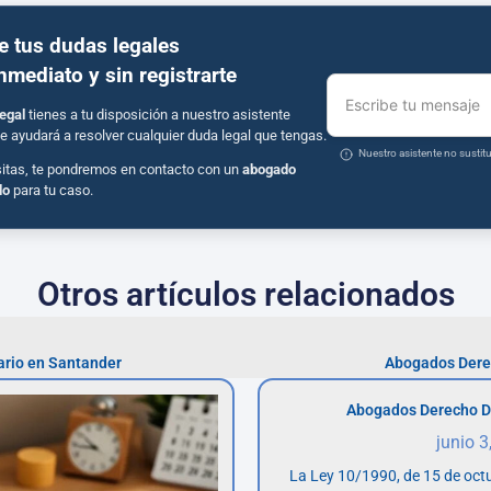
e tus dudas legales
inmediato y sin registrarte
Escribe tu mensaje
egal
tienes a tu disposición a nuestro asistente
e ayudará a resolver cualquier duda legal que tengas.
Nuestro asistente no susti
sitas, te pondremos en contacto con un
abogado
do
para tu caso.
Otros artículos relacionados
rio en Santander
Abogados Dere
Abogados Derecho D
junio 3
La Ley 10/1990, de 15 de octu