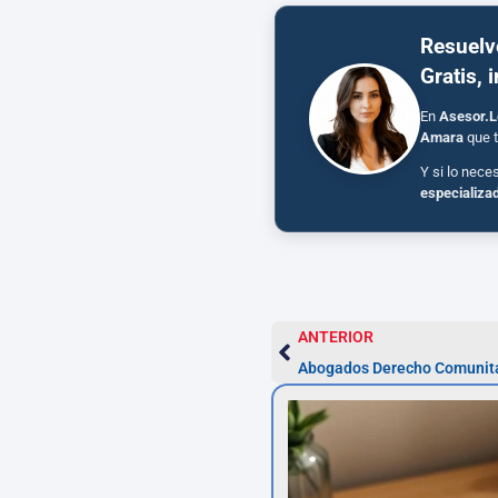
Resuelv
Gratis, 
En
Asesor.L
Amara
que t
Y si lo nece
especializa
ANTERIOR
Abogados Derecho Comunita