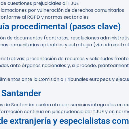
e cuestiones prejudiciales al TJUE
lamaciones por vulneración de derechos comunitarios
conforme al RGPD y normas sectoriales
ía procedimental (pasos clave)
lación de documentos (contratos, resoluciones administrativ
rmas comunitarias aplicables y estrategia (vía administrat
strativas: presentación de recursos y solicitudes frente
ndas ante órganos nacionales y, si procede, planteamiento
mientos ante la Comisión o Tribunales europeos y ejecuc
n Santander
e Santander suelen ofrecer servicios integrados en extra
La formación continua en jurisprudencia del TJUE y en nor
 extranjería y especialistas com