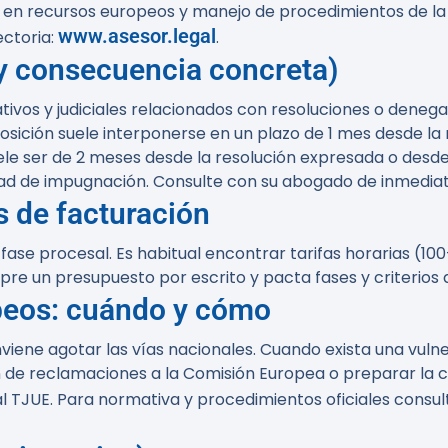
n recursos europeos y manejo de procedimientos de la C
www.asesor.legal
ectoria:
.
 y consecuencia concreta)
vos y judiciales relacionados con resoluciones o denegac
sición suele interponerse en un plazo de 1 mes desde la no
ele ser de 2 meses desde la resolución expresada o desde
ilidad de impugnación. Consulte con su abogado de inmedia
s de facturación
fase procesal. Es habitual encontrar tarifas horarias (1
pre un presupuesto por escrito y pacta fases y criterios 
peos: cuándo y cómo
viene agotar las vías nacionales. Cuando exista una vulne
de reclamaciones a la Comisión Europea o preparar la c
 al TJUE. Para normativa y procedimientos oficiales consu