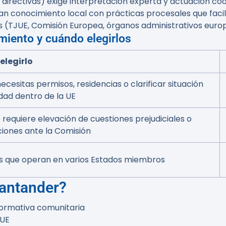
irectivas) exige interpretación experta y actuación coor
 conocimiento local con prácticas procesales que facili
s (TJUE, Comisión Europea, órganos administrativos euro
miento y cuándo elegirlos
elegirlo
cesitas permisos, residencias o clarificar situación
dad dentro de la UE
o requiere elevación de cuestiones prejudiciales o
iones ante la Comisión
 que operan en varios Estados miembros
Santander?
normativa comunitaria
 UE