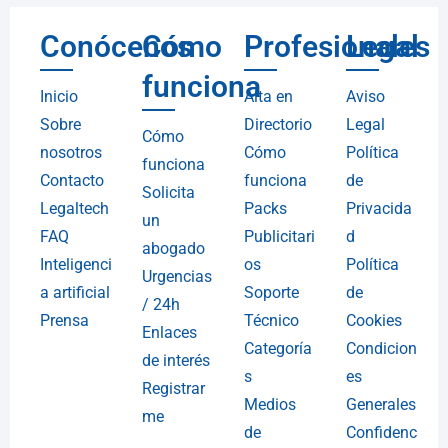
Conócenos
Cómo
Profesionales
Legal
funciona
Inicio
Alta en
Aviso
Sobre
Directorio
Legal
Cómo
nosotros
Cómo
Política
funciona
Contacto
funciona
de
Solicita
Legaltech
Packs
Privacida
un
FAQ
Publicitari
d
abogado
Inteligenci
os
Política
Urgencias
a artificial
Soporte
de
/ 24h
Prensa
Técnico
Cookies
Enlaces
Categoría
Condicion
de interés
s
es
Registrar
Medios
Generales
me
de
Confidenc