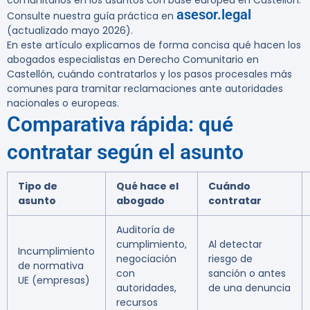
comunitarios en los asuntos con base europea en Castellón.
asesor.legal
Consulte nuestra guía práctica en
(actualizado mayo 2026).
En este artículo explicamos de forma concisa qué hacen los
abogados especialistas en Derecho Comunitario en
Castellón, cuándo contratarlos y los pasos procesales más
comunes para tramitar reclamaciones ante autoridades
nacionales o europeas.
Comparativa rápida: qué
contratar según el asunto
Tipo de
Qué hace el
Cuándo
asunto
abogado
contratar
Auditoría de
cumplimiento,
Al detectar
Incumplimiento
negociación
riesgo de
de normativa
con
sanción o antes
UE (empresas)
autoridades,
de una denuncia
recursos