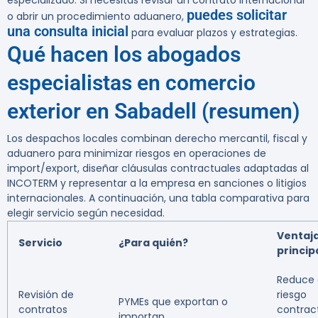
especializado. Si necesitas revisar un contrato internacional
puedes solicitar
o abrir un procedimiento aduanero,
una consulta inicial
para evaluar plazos y estrategias.
Qué hacen los abogados
especialistas en comercio
exterior en Sabadell (resumen)
Los despachos locales combinan derecho mercantil, fiscal y
aduanero para minimizar riesgos en operaciones de
import/export, diseñar cláusulas contractuales adaptadas al
INCOTERM y representar a la empresa en sanciones o litigios
internacionales. A continuación, una tabla comparativa para
elegir servicio según necesidad.
Ventaj
Servicio
¿Para quién?
princip
Reduce 
Revisión de
riesgo
PYMEs que exportan o
contratos
contrac
importan