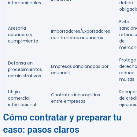
internacionales
define
obligac
Evita
Asesoría
sancion
Importadores/Exportadores
aduanera y
retenci
con trámites aduaneros
cumplimiento
de
mercan
Protege
Defensa en
Empresas sancionadas por
derecho
procedimientos
aduanas
reduce
administrativos
multas
Litigio
Recuper
Contratos incumplidos
comercial
de crédi
entre empresas
internacional
ejecuci
Cómo contratar y preparar tu
caso: pasos claros