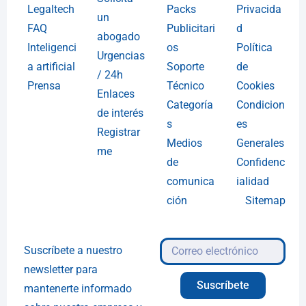
Legaltech
Packs
Privacida
un
FAQ
Publicitari
d
abogado
Inteligenci
os
Política
Urgencias
a artificial
Soporte
de
/ 24h
Prensa
Técnico
Cookies
Enlaces
Categoría
Condicion
de interés
s
es
Registrar
Medios
Generales
me
de
Confidenc
comunica
ialidad
ción
Sitemap
Suscríbete a nuestro
newsletter para
Suscríbete
mantenerte informado