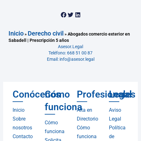
Inicio
Derecho civil
»
»
Abogados comercio exterior en
Sabadell | Prescripción 5 años
Asesor.Legal
Teléfono: 668 51 00 87
Email: info@asesor.legal
Conócenos
Cómo
Profesionales
Legal
funciona
Inicio
Alta en
Aviso
Sobre
Directorio
Legal
Cómo
nosotros
Cómo
Política
funciona
Contacto
funciona
de
Solicita