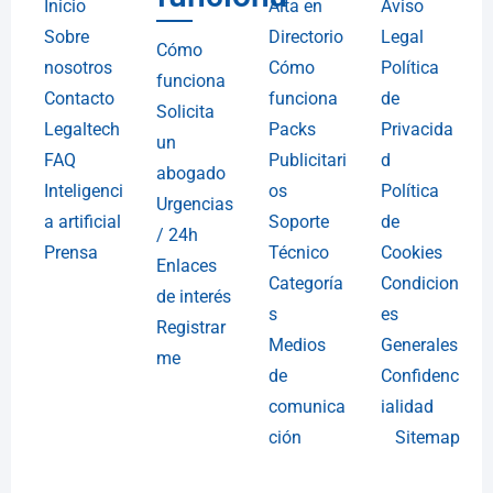
Inicio
Alta en
Aviso
Sobre
Directorio
Legal
Cómo
nosotros
Cómo
Política
funciona
Contacto
funciona
de
Solicita
Legaltech
Packs
Privacida
un
FAQ
Publicitari
d
abogado
Inteligenci
os
Política
Urgencias
a artificial
Soporte
de
/ 24h
Prensa
Técnico
Cookies
Enlaces
Categoría
Condicion
de interés
s
es
Registrar
Medios
Generales
me
de
Confidenc
comunica
ialidad
ción
Sitemap