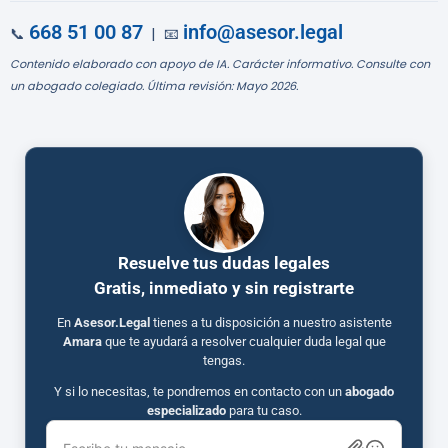
668 51 00 87
info@asesor.legal
📞
| 📧
Contenido elaborado con apoyo de IA. Carácter informativo. Consulte con
un abogado colegiado. Última revisión: Mayo 2026.
Resuelve tus dudas legales
Gratis, inmediato y sin registrarte
En
Asesor.Legal
tienes a tu disposición a nuestro asistente
Amara
que te ayudará a resolver cualquier duda legal que
tengas.
Y si lo necesitas, te pondremos en contacto con un
abogado
especializado
para tu caso.