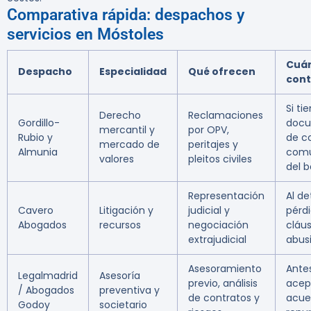
Comparativa rápida: despachos y
servicios en Móstoles
Cuá
Despacho
Especialidad
Qué ofrecen
cont
Si ti
Derecho
Reclamaciones
Gordillo-
docu
mercantil y
por OPV,
Rubio y
de c
mercado de
peritajes y
Almunia
comu
valores
pleitos civiles
del 
Representación
Al de
Cavero
Litigación y
judicial y
pérd
Abogados
recursos
negociación
cláu
extrajudicial
abus
Asesoramiento
Ante
Legalmadrid
Asesoría
previo, análisis
acep
/ Abogados
preventiva y
de contratos y
acue
Godoy
societario