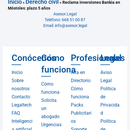
Inicio
Derecho civil
»
»
Reclama inversiones Bankia en
Móstoles: plazo 5 años
Asesor.Legal
Teléfono: 668 51 00 87
Email: info@asesor.legal
Conócenos
Cómo
Profesionales
Legal
funciona
Inicio
Alta en
Aviso
Sobre
Directorio
Legal
Cómo
nosotros
Cómo
Política
funciona
Contacto
funciona
de
Solicita
Legaltech
Packs
Privacida
un
FAQ
Publicitari
d
abogado
Inteligenci
os
Política
Urgencias
a artificial
Soporte
de