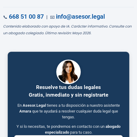
668 51 00 87
info@asesor.legal
📞
| 📧
Contenido elaborado con apoyo de IA. Carácter informativo. Consulte con
un abogado colegiado. Última revisión: Mayo 2026.
Resuelve tus dudas legales
Gratis, inmediato y sin registrarte
En
Asesor.Legal
tienes a tu disposición a nuestro asistente
Amara
que te ayudará a resolver cualquier duda legal que
tengas.
Y si lo necesitas, te pondremos en contacto con un
abogado
especializado
para tu caso.