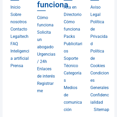
funciona
Inicio
Alta en
Aviso
Sobre
Directorio
Legal
Cómo
nosotros
Cómo
Política
funciona
Contacto
funciona
de
Solicita
Legaltech
Packs
Privacida
un
FAQ
Publicitari
d
abogado
Inteligenci
os
Política
Urgencias
a artificial
Soporte
de
/ 24h
Prensa
Técnico
Cookies
Enlaces
Categoría
Condicion
de interés
s
es
Registrar
Medios
Generales
me
de
Confidenc
comunica
ialidad
ción
Sitemap