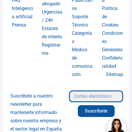
FAQ
Publicitari
d
abogado
Inteligenci
os
Política
Urgencias
a artificial
Soporte
de
/ 24h
Prensa
Técnico
Cookies
Enlaces
Categoría
Condicion
de interés
s
es
Registrar
Medios
Generales
me
de
Confidenc
comunica
ialidad
ción
Sitemap
Suscríbete a nuestro
newsletter para
Suscríbete
mantenerte informado
sobre nuestra empresa y
el sector legal en España