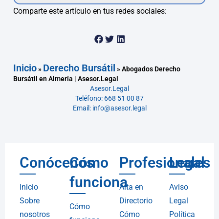
Comparte este artículo en tus redes sociales:
Inicio
Derecho Bursátil
»
»
Abogados Derecho
Bursátil en Almería | Asesor.Legal
Asesor.Legal
Teléfono: 668 51 00 87
Email: info@asesor.legal
Conócenos
Cómo
Profesionales
Legal
funciona
Inicio
Alta en
Aviso
Sobre
Directorio
Legal
Cómo
nosotros
Cómo
Política