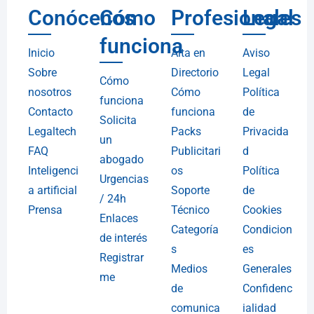
Conócenos
Cómo
Profesionales
Legal
funciona
Inicio
Alta en
Aviso
Sobre
Directorio
Legal
Cómo
nosotros
Cómo
Política
funciona
Contacto
funciona
de
Solicita
Legaltech
Packs
Privacida
un
FAQ
Publicitari
d
abogado
Inteligenci
os
Política
Urgencias
a artificial
Soporte
de
/ 24h
Prensa
Técnico
Cookies
Enlaces
Categoría
Condicion
de interés
s
es
Registrar
Medios
Generales
me
de
Confidenc
comunica
ialidad