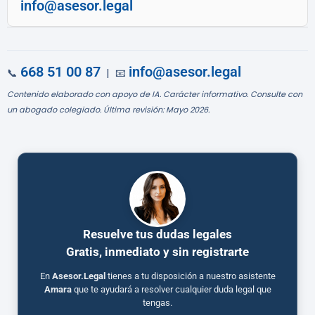
info@asesor.legal
668 51 00 87
info@asesor.legal
📞
| 📧
Contenido elaborado con apoyo de IA. Carácter informativo. Consulte con
un abogado colegiado. Última revisión: Mayo 2026.
Resuelve tus dudas legales
Gratis, inmediato y sin registrarte
En
Asesor.Legal
tienes a tu disposición a nuestro asistente
Amara
que te ayudará a resolver cualquier duda legal que
tengas.