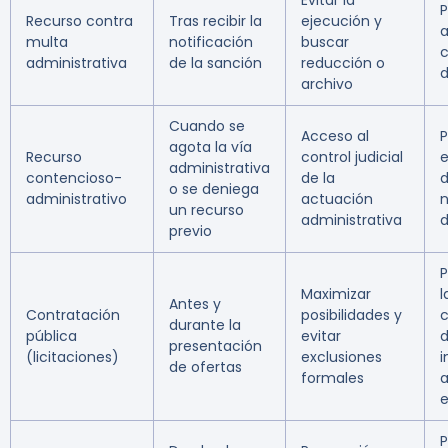
Evitar la
P
Recurso contra
Tras recibir la
ejecución y
a
multa
notificación
buscar
c
administrativa
de la sanción
reducción o
d
archivo
Cuando se
Acceso al
P
agota la vía
Recurso
control judicial
e
administrativa
contencioso-
de la
d
o se deniega
administrativo
actuación
n
un recurso
administrativa
d
previo
P
Maximizar
l
Antes y
Contratación
posibilidades y
c
durante la
pública
evitar
presentación
(licitaciones)
exclusiones
i
de ofertas
formales
e
P