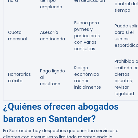
hora
tiempo
en dedicación
control del
empleado
tiempo
Buena para
Puede salir
pymes y
Cuota
Asesoría
caro si el
particulares
mensual
continuada
uso es
con varias
esporádic
consultas
Prohibido 
Riesgo
limitado e
Pago ligado
Honorarios
económico
ciertos
al
a éxito
menor
asuntos;
resultado
inicialmente
revisar
legalidad
¿Quiénes ofrecen abogados
baratos en Santander?
En Santander hay despachos que orientan servicios a
clientes con presupuesto limitado manteniendo la