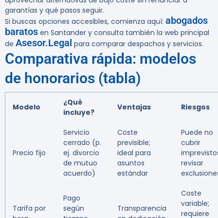
aprovechar alternativas de bajo coste sin renunciar a
garantías y qué pasos seguir.
abogados
Si buscas opciones accesibles, comienza aquí:
baratos
en Santander y consulta también la web principal
Asesor.Legal
de
para comparar despachos y servicios.
Comparativa rápida: modelos
de honorarios (tabla)
¿Qué
Modelo
Ventajas
Riesgos
incluye?
Servicio
Coste
Puede no
cerrado (p.
previsible;
cubrir
Precio fijo
ej. divorcio
ideal para
imprevisto
de mutuo
asuntos
revisar
acuerdo)
estándar
exclusione
Coste
Pago
variable;
Tarifa por
según
Transparencia
requiere