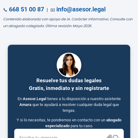
668 51 00 87
info@asesor.legal
📞
| 📧
Contenido elaborado con apoyo de IA. Carácter informativo. Consulte con
un abogado colegiado. Última revisión: Mayo 2026.
Resuelve tus dudas legales
Gratis, inmediato y sin registrarte
En
Asesor.Legal
tienes a tu disposición a nuestro asistente
Amara
que te ayudará a resolver cualquier duda legal que
tengas.
Y si lo necesitas, te pondremos en contacto con un
abogado
especializado
para tu caso.
Escribe tu mensaje