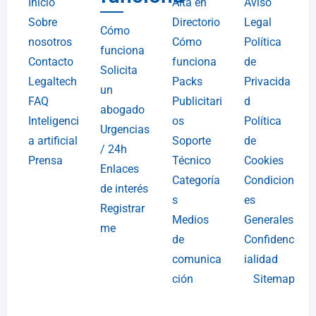
Inicio
Alta en
Aviso
Sobre
Directorio
Legal
Cómo
nosotros
Cómo
Política
funciona
Contacto
funciona
de
Solicita
Legaltech
Packs
Privacida
un
FAQ
Publicitari
d
abogado
Inteligenci
os
Política
Urgencias
a artificial
Soporte
de
/ 24h
Prensa
Técnico
Cookies
Enlaces
Categoría
Condicion
de interés
s
es
Registrar
Medios
Generales
me
de
Confidenc
comunica
ialidad
ción
Sitemap