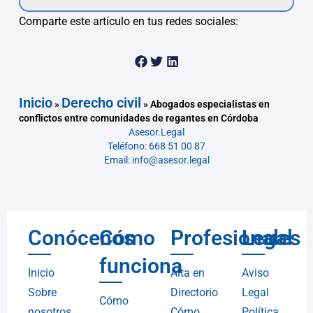
Comparte este artículo en tus redes sociales:
Inicio
Derecho civil
»
»
Abogados especialistas en
conflictos entre comunidades de regantes en Córdoba
Asesor.Legal
Teléfono: 668 51 00 87
Email: info@asesor.legal
Conócenos
Cómo
Profesionales
Legal
funciona
Inicio
Alta en
Aviso
Sobre
Directorio
Legal
Cómo
nosotros
Cómo
Política