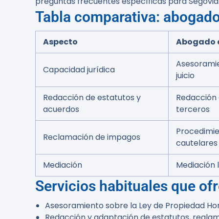
preguntas frecuentes específicas para Segovia
Tabla comparativa: abogado
Aspecto
Abogado e
Asesoramie
Capacidad jurídica
juicio
Redacción de estatutos y
Redacción c
acuerdos
terceros
Procedimie
Reclamación de impagos
cautelares
Mediación
Mediación 
Servicios habituales que o
Asesoramiento sobre la Ley de Propiedad Hori
Redacción y adaptación de estatutos, reglam