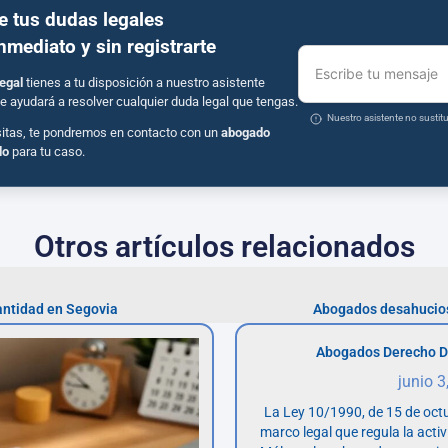
e tus dudas legales
inmediato y sin registrarte
Escribe tu mensaje
egal
tienes a tu disposición a nuestro asistente
e ayudará a resolver cualquier duda legal que tengas.
Nuestro asistente no susti
sitas, te pondremos en contacto con un
abogado
do
para tu caso.
Otros artículos relacionados
antidad en Segovia
Abogados desahucios
Abogados Derecho D
junio 3
La Ley 10/1990, de 15 de octu
marco legal que regula la acti