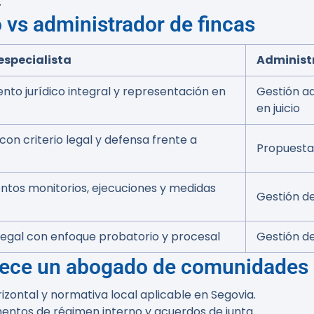
.
 vs administrador de fincas
specialista
Administ
nto jurídico integral y representación en
Gestión ad
en juicio
on criterio legal y defensa frente a
Propuesta
ntos monitorios, ejecuciones y medidas
Gestión de
legal con enfoque probatorio y procesal
Gestión d
frece un abogado de comunidades
zontal y normativa local aplicable en Segovia.
entos de régimen interno y acuerdos de junta.