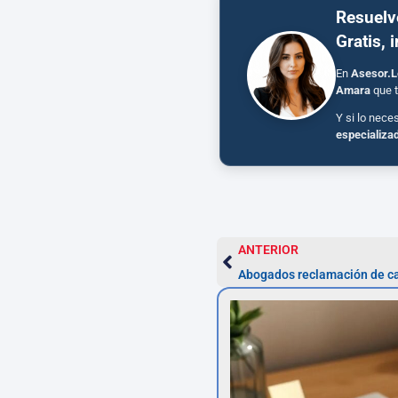
Resuelv
Gratis, 
En
Asesor.L
Amara
que t
Y si lo nece
especializa
ANTERIOR
Abogados reclamación de c