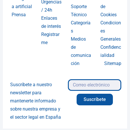
Urgencias
a artificial
Soporte
de
/ 24h
Prensa
Técnico
Cookies
Enlaces
Categoría
Condicion
de interés
s
es
Registrar
Medios
Generales
me
de
Confidenc
comunica
ialidad
ción
Sitemap
Suscríbete a nuestro
newsletter para
Suscríbete
mantenerte informado
sobre nuestra empresa y
el sector legal en España