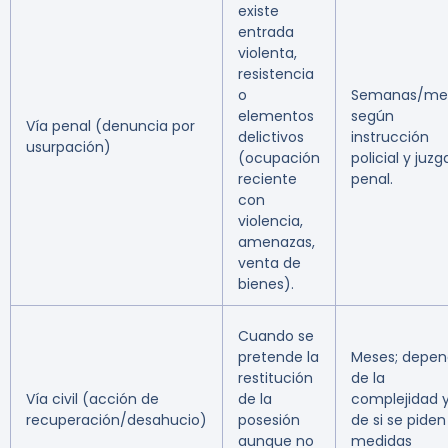
existe
entrada
violenta,
resistencia
o
Semanas/me
elementos
según
Vía penal (denuncia por
delictivos
instrucción
usurpación)
(ocupación
policial y juz
reciente
penal.
con
violencia,
amenazas,
venta de
bienes).
Cuando se
pretende la
Meses; depe
restitución
de la
Vía civil (acción de
de la
complejidad 
recuperación/desahucio)
posesión
de si se piden
aunque no
medidas