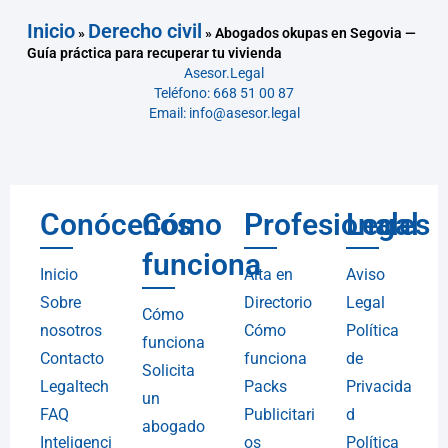
Inicio
Derecho civil
»
»
Abogados okupas en Segovia —
Guía práctica para recuperar tu vivienda
Asesor.Legal
Teléfono: 668 51 00 87
Email: info@asesor.legal
Conócenos
Cómo
Profesionales
Legal
funciona
Inicio
Alta en
Aviso
Sobre
Directorio
Legal
Cómo
nosotros
Cómo
Política
funciona
Contacto
funciona
de
Solicita
Legaltech
Packs
Privacida
un
FAQ
Publicitari
d
abogado
Inteligenci
os
Política