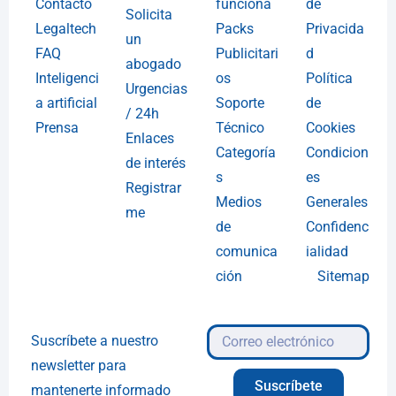
Contacto
funciona
de
Solicita
Legaltech
Packs
Privacida
un
FAQ
Publicitari
d
abogado
Inteligenci
os
Política
Urgencias
a artificial
Soporte
de
/ 24h
Prensa
Técnico
Cookies
Enlaces
Categoría
Condicion
de interés
s
es
Registrar
Medios
Generales
me
de
Confidenc
comunica
ialidad
ción
Sitemap
Suscríbete a nuestro
newsletter para
Suscríbete
mantenerte informado