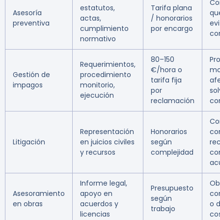
Co
estatutos,
Tarifa plana
Asesoría
qu
actas,
/ honorarios
preventiva
evi
cumplimiento
por encargo
con
normativo
80–150
Pro
Requerimientos,
€/hora o
mo
Gestión de
procedimiento
tarifa fija
af
impagos
monitorio,
por
so
ejecución
reclamación
co
Co
Representación
Honorarios
co
Litigación
en juicios civiles
según
re
y recursos
complejidad
co
ac
Informe legal,
Ob
Presupuesto
Asesoramiento
apoyo en
co
según
en obras
acuerdos y
o 
trabajo
licencias
co