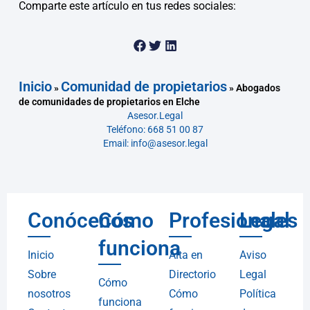
Comparte este artículo en tus redes sociales:
Inicio
Comunidad de propietarios
»
»
Abogados
de comunidades de propietarios en Elche
Asesor.Legal
Teléfono: 668 51 00 87
Email: info@asesor.legal
Conócenos
Cómo
Profesionales
Legal
funciona
Inicio
Alta en
Aviso
Sobre
Directorio
Legal
Cómo
nosotros
Cómo
Política
funciona