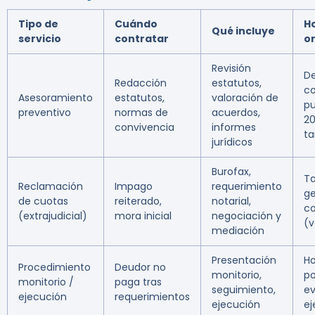
Tipo de
Cuándo
H
Qué incluye
servicio
contratar
or
Revisión
D
Redacción
estatutos,
co
Asesoramiento
estatutos,
valoración de
pu
preventivo
normas de
acuerdos,
20
convivencia
informes
ta
jurídicos
Burofax,
Ta
Reclamación
Impago
requerimiento
ge
de cuotas
reiterado,
notarial,
co
(extrajudicial)
mora inicial
negociación y
(v
mediación
Presentación
Ho
Procedimiento
Deudor no
monitorio,
po
monitorio /
paga tras
seguimiento,
ev
ejecución
requerimientos
ejecución
ej