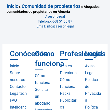
Inicio
Comunidad de propietarios
»
»
Abogados
comunidades de propietarios en Almería
Asesor.Legal
Teléfono: 668 51 00 87
Email: info@asesor.legal
Conócenos
Cómo
Profesionales
Legal
funciona
Inicio
Alta en
Aviso
Sobre
Directorio
Legal
Cómo
nosotros
Cómo
Política
funciona
Contacto
funciona
de
Solicita
Legaltech
Packs
Privacida
un
FAQ
Publicitari
d
abogado
Inteligenci
os
Política