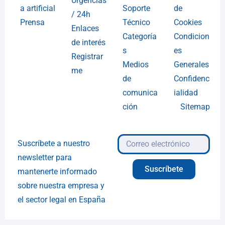
Urgencias
a artificial
Soporte
de
/ 24h
Prensa
Técnico
Cookies
Enlaces
Categoría
Condicion
de interés
s
es
Registrar
Medios
Generales
me
de
Confidenc
comunica
ialidad
ción
Sitemap
Suscríbete a nuestro
newsletter para
Suscríbete
mantenerte informado
sobre nuestra empresa y
el sector legal en España