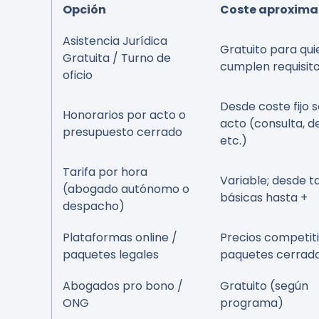
Opción
Coste aproxim
Asistencia Jurídica
Gratuito para qu
Gratuita / Turno de
cumplen requisit
oficio
Desde coste fijo 
Honorarios por acto o
acto (consulta, 
presupuesto cerrado
etc.)
Tarifa por hora
Variable; desde ta
(abogado autónomo o
básicas hasta +
despacho)
Plataformas online /
Precios competiti
paquetes legales
paquetes cerrad
Abogados pro bono /
Gratuito (según
ONG
programa)