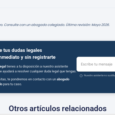
o. Consulte con un abogado colegiado. Última revisión: Mayo 2026.
e tus dudas legales
inmediato y sin registrarte
Escribe tu mensaje
egal
tienes a tu disposición a nuestro asistente
e ayudará a resolver cualquier duda legal que tengas.
Nuestro asistente no susti
sitas, te pondremos en contacto con un
abogado
do
para tu caso.
Otros artículos relacionados