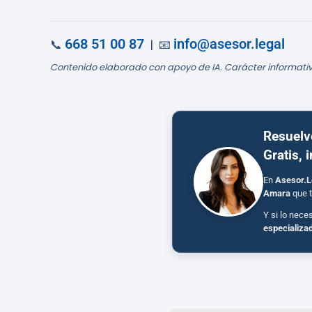
668 51 00 87
info@asesor.legal
📞
| 📧
Contenido elaborado con apoyo de IA. Carácter informativ
Resuelv
Gratis, 
En
Asesor.L
Amara
que t
Y si lo nece
especializa