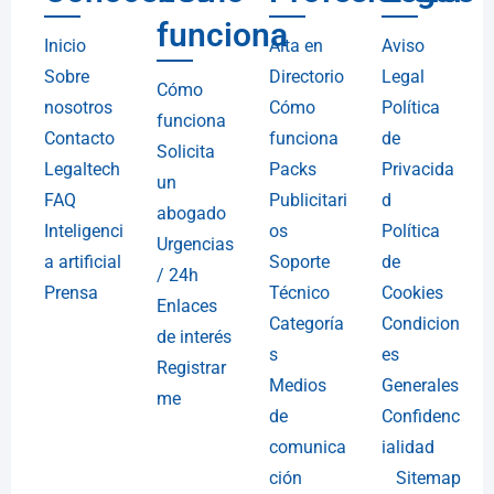
funciona
Inicio
Alta en
Aviso
Sobre
Directorio
Legal
Cómo
nosotros
Cómo
Política
funciona
Contacto
funciona
de
Solicita
Legaltech
Packs
Privacida
un
FAQ
Publicitari
d
abogado
Inteligenci
os
Política
Urgencias
a artificial
Soporte
de
/ 24h
Prensa
Técnico
Cookies
Enlaces
Categoría
Condicion
de interés
s
es
Registrar
Medios
Generales
me
de
Confidenc
comunica
ialidad
ción
Sitemap