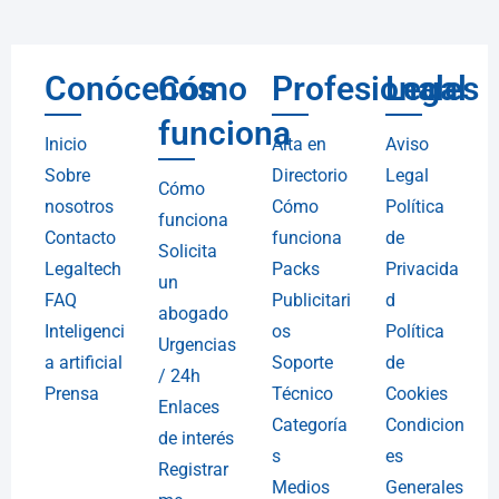
Conócenos
Cómo
Profesionales
Legal
funciona
Inicio
Alta en
Aviso
Sobre
Directorio
Legal
Cómo
nosotros
Cómo
Política
funciona
Contacto
funciona
de
Solicita
Legaltech
Packs
Privacida
un
FAQ
Publicitari
d
abogado
Inteligenci
os
Política
Urgencias
a artificial
Soporte
de
/ 24h
Prensa
Técnico
Cookies
Enlaces
Categoría
Condicion
de interés
s
es
Registrar
Medios
Generales