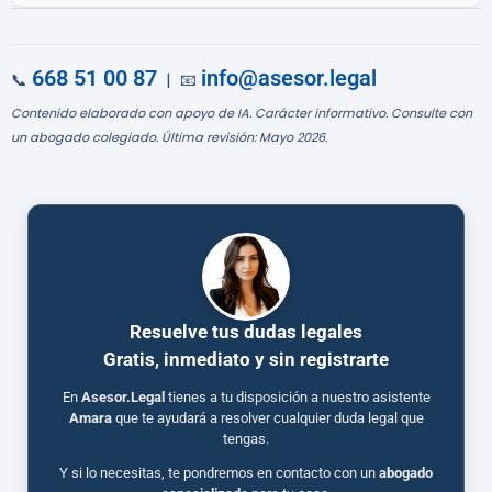
668 51 00 87
info@asesor.legal
📞
| 📧
Contenido elaborado con apoyo de IA. Carácter informativo. Consulte con
un abogado colegiado. Última revisión: Mayo 2026.
Resuelve tus dudas legales
Gratis, inmediato y sin registrarte
En
Asesor.Legal
tienes a tu disposición a nuestro asistente
Amara
que te ayudará a resolver cualquier duda legal que
tengas.
Y si lo necesitas, te pondremos en contacto con un
abogado