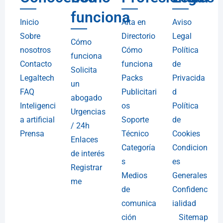
funciona
Inicio
Alta en
Aviso
Sobre
Directorio
Legal
Cómo
nosotros
Cómo
Política
funciona
Contacto
funciona
de
Solicita
Legaltech
Packs
Privacida
un
FAQ
Publicitari
d
abogado
Inteligenci
os
Política
Urgencias
a artificial
Soporte
de
/ 24h
Prensa
Técnico
Cookies
Enlaces
Categoría
Condicion
de interés
s
es
Registrar
Medios
Generales
me
de
Confidenc
comunica
ialidad
ción
Sitemap