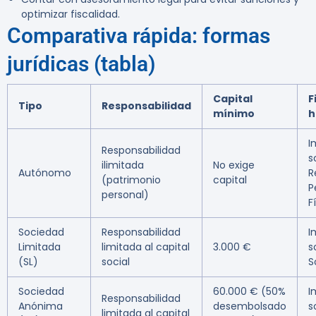
optimizar fiscalidad.
Comparativa rápida: formas
jurídicas (tabla)
Capital
F
Tipo
Responsabilidad
mínimo
h
I
Responsabilidad
s
ilimitada
No exige
Autónomo
R
(patrimonio
capital
P
personal)
F
Sociedad
Responsabilidad
I
Limitada
limitada al capital
3.000 €
s
(SL)
social
S
Sociedad
60.000 € (50%
I
Responsabilidad
Anónima
desembolsado
s
limitada al capital