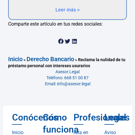
Leer más >
Comparte este artículo en tus redes sociales:
Inicio
Derecho Bancario
»
»
Reclama la nulidad de tu
préstamo personal con intereses usurarios
Asesor.Legal
Teléfono: 668 51 00 87
Email: info@asesor.legal
Conócenos
Cómo
Profesionales
Legal
funciona
Inicio
Alta en
Aviso