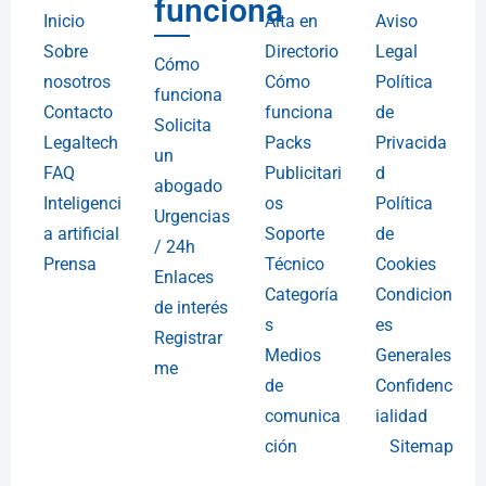
funciona
Inicio
Alta en
Aviso
Sobre
Directorio
Legal
Cómo
nosotros
Cómo
Política
funciona
Contacto
funciona
de
Solicita
Legaltech
Packs
Privacida
un
FAQ
Publicitari
d
abogado
Inteligenci
os
Política
Urgencias
a artificial
Soporte
de
/ 24h
Prensa
Técnico
Cookies
Enlaces
Categoría
Condicion
de interés
s
es
Registrar
Medios
Generales
me
de
Confidenc
comunica
ialidad
ción
Sitemap