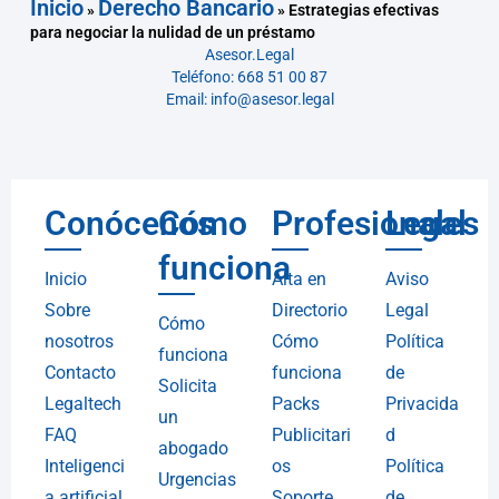
Inicio
Derecho Bancario
»
»
Estrategias efectivas
para negociar la nulidad de un préstamo
Asesor.Legal
Teléfono: 668 51 00 87
Email: info@asesor.legal
Conócenos
Cómo
Profesionales
Legal
funciona
Inicio
Alta en
Aviso
Sobre
Directorio
Legal
Cómo
nosotros
Cómo
Política
funciona
Contacto
funciona
de
Solicita
Legaltech
Packs
Privacida
un
FAQ
Publicitari
d
abogado
Inteligenci
os
Política
Urgencias
a artificial
Soporte
de