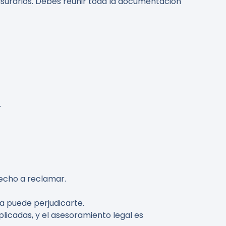
usurarios. Debes reunir toda la documentación
.
recho a reclamar.
da puede perjudicarte.
licadas, y el asesoramiento legal es