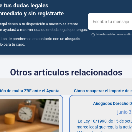
e tus dudas legales
inmediato y sin registrarte
Escribe tu mensaje
egal
tienes a tu disposición a nuestro asistente
e ayudará a resolver cualquier duda legal que tengas.
Nuestro asistente no susti
sitas, te pondremos en contacto con un
abogado
do
para tu caso.
Otros artículos relacionados
Cómo presentar tu reclamación de multa ZBE ante el Ayuntamiento de Madrid
Cómo recuperar el importe de 
Abogados Derecho D
junio 3
La Ley 10/1990, de 15 de octu
marco legal que regula la acti