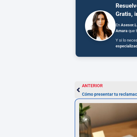
Resuelv
Gratis, 
En
Asesor.L
Amara
que t
Y si lo nece
especializa
ANTERIOR