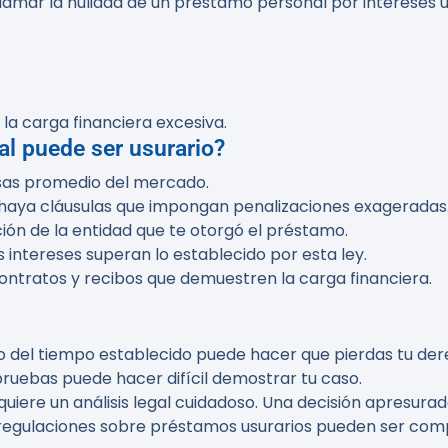
lamar la nulidad de un préstamo personal por intereses 
la carga financiera excesiva.
al puede ser usurario?
asas promedio del mercado.
 haya cláusulas que impongan penalizaciones exageradas
ación de la entidad que te otorgó el préstamo.
 intereses superan lo establecido por esta ley.
ontratos y recibos que demuestren la carga financiera.
ro del tiempo establecido puede hacer que pierdas tu de
 pruebas puede hacer difícil demostrar tu caso.
quiere un análisis legal cuidadoso. Una decisión apresura
 regulaciones sobre préstamos usurarios pueden ser comp