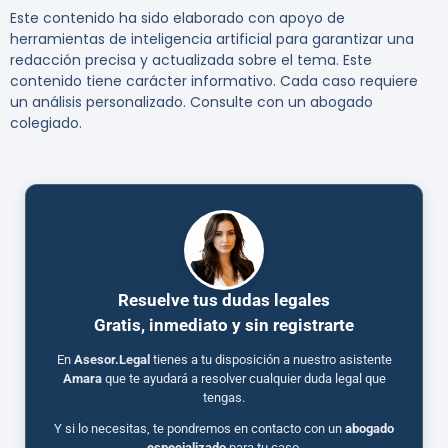
Este contenido ha sido elaborado con apoyo de
herramientas de inteligencia artificial para garantizar una
redacción precisa y actualizada sobre el tema. Este
contenido tiene carácter informativo. Cada caso requiere
un análisis personalizado. Consulte con un abogado
colegiado.
Resuelve tus dudas legales
Gratis, inmediato y sin registrarte
En
Asesor.Legal
tienes a tu disposición a nuestro asistente
Amara
que te ayudará a resolver cualquier duda legal que
tengas.
Y si lo necesitas, te pondremos en contacto con un
abogado
especializado
para tu caso.