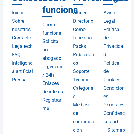
funciona
Inicio
Alta en
Aviso
Sobre
Directorio
Legal
Cómo
nosotros
Cómo
Política
funciona
Contacto
funciona
de
Solicita
Legaltech
Packs
Privacida
un
FAQ
Publicitari
d
abogado
Inteligenci
os
Política
Urgencias
a artificial
Soporte
de
/ 24h
Prensa
Técnico
Cookies
Enlaces
Categoría
Condicion
de interés
s
es
Registrar
Medios
Generales
me
de
Confidenc
comunica
ialidad
ción
Sitemap