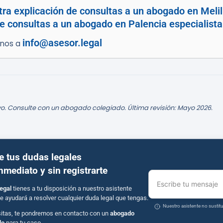
tra explicación de consultas a un abogado en Melil
e consultas a un abogado en Palencia especialist
info@asesor.legal
enos a
o. Consulte con un abogado colegiado. Última revisión: Mayo 2026.
e tus dudas legales
inmediato y sin registrarte
Escribe tu mensaje
egal
tienes a tu disposición a nuestro asistente
e ayudará a resolver cualquier duda legal que tengas.
Nuestro asistente no susti
sitas, te pondremos en contacto con un
abogado
do
para tu caso.