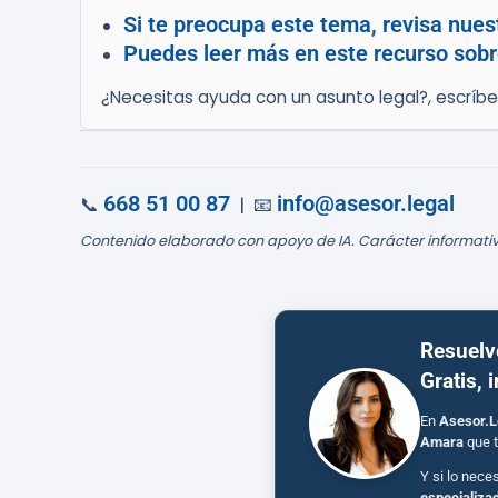
Si te preocupa este tema, revisa nues
Puedes leer más en este recurso sobr
¿Necesitas ayuda con un asunto legal?, escríb
668 51 00 87
info@asesor.legal
📞
| 📧
Contenido elaborado con apoyo de IA. Carácter informativ
Resuelv
Gratis, 
En
Asesor.L
Amara
que t
Y si lo nece
especializa