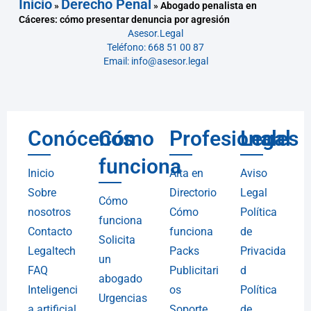
Inicio
Derecho Penal
»
»
Abogado penalista en
Cáceres: cómo presentar denuncia por agresión
Asesor.Legal
Teléfono: 668 51 00 87
Email: info@asesor.legal
Conócenos
Cómo
Profesionales
Legal
funciona
Inicio
Alta en
Aviso
Sobre
Directorio
Legal
Cómo
nosotros
Cómo
Política
funciona
Contacto
funciona
de
Solicita
Legaltech
Packs
Privacida
un
FAQ
Publicitari
d
abogado
Inteligenci
os
Política
Urgencias
a artificial
Soporte
de