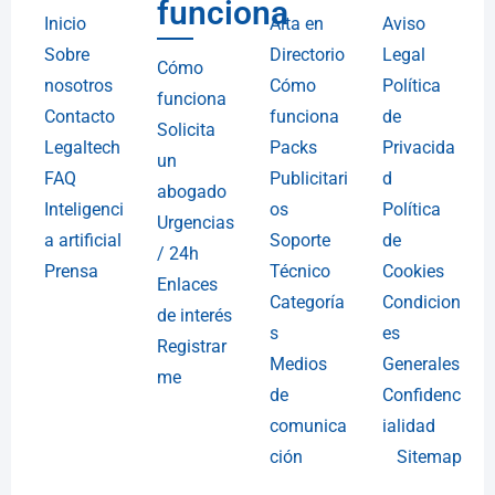
funciona
Inicio
Alta en
Aviso
Sobre
Directorio
Legal
Cómo
nosotros
Cómo
Política
funciona
Contacto
funciona
de
Solicita
Legaltech
Packs
Privacida
un
FAQ
Publicitari
d
abogado
Inteligenci
os
Política
Urgencias
a artificial
Soporte
de
/ 24h
Prensa
Técnico
Cookies
Enlaces
Categoría
Condicion
de interés
s
es
Registrar
Medios
Generales
me
de
Confidenc
comunica
ialidad
ción
Sitemap