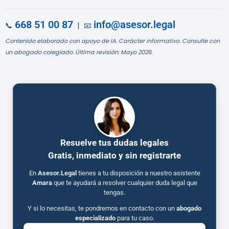
668 51 00 87
info@asesor.legal
📞
| 📧
Contenido elaborado con apoyo de IA. Carácter informativo. Consulte con
un abogado colegiado. Última revisión: Mayo 2026.
Resuelve tus dudas legales
Gratis, inmediato y sin registrarte
En
Asesor.Legal
tienes a tu disposición a nuestro asistente
Amara
que te ayudará a resolver cualquier duda legal que
tengas.
Y si lo necesitas, te pondremos en contacto con un
abogado
especializado
para tu caso.