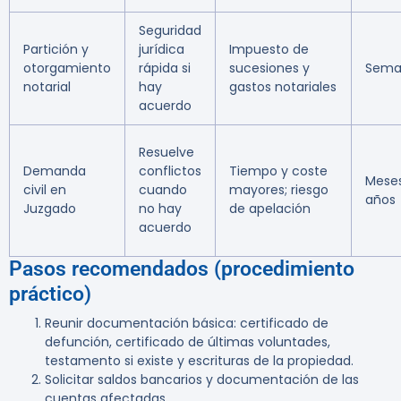
Seguridad
Partición y
jurídica
Impuesto de
otorgamiento
rápida si
sucesiones y
Sema
notarial
hay
gastos notariales
acuerdo
Resuelve
Demanda
conflictos
Tiempo y coste
Mese
civil en
cuando
mayores; riesgo
años
Juzgado
no hay
de apelación
acuerdo
Pasos recomendados (procedimiento
práctico)
Reunir documentación básica: certificado de
defunción, certificado de últimas voluntades,
testamento si existe y escrituras de la propiedad.
Solicitar saldos bancarios y documentación de las
cuentas afectadas.