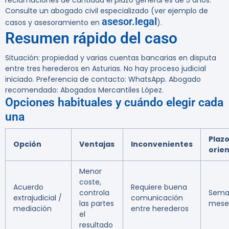
reclamaciones de cantidad el plazo general es de 5 años.
Consulte un abogado civil especializado (ver ejemplo de
asesor.legal
casos y asesoramiento en
).
Resumen rápido del caso
Situación: propiedad y varias cuentas bancarias en disputa
entre tres herederos en Asturias. No hay proceso judicial
iniciado. Preferencia de contacto: WhatsApp. Abogado
recomendado:
Abogados Mercantiles López
.
Opciones habituales y cuándo elegir cada
una
Plaz
Opción
Ventajas
Inconvenientes
orien
Menor
coste,
Acuerdo
Requiere buena
controla
Sema
extrajudicial /
comunicación
las partes
mese
mediación
entre herederos
el
resultado