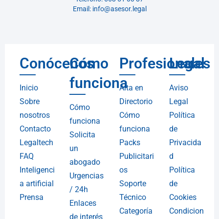
Email: info@asesor.legal
Conócenos
Cómo
Profesionales
Legal
funciona
Inicio
Alta en
Aviso
Sobre
Directorio
Legal
Cómo
nosotros
Cómo
Política
funciona
Contacto
funciona
de
Solicita
Legaltech
Packs
Privacida
un
FAQ
Publicitari
d
abogado
Inteligenci
os
Política
Urgencias
a artificial
Soporte
de
/ 24h
Prensa
Técnico
Cookies
Enlaces
Categoría
Condicion
de interés