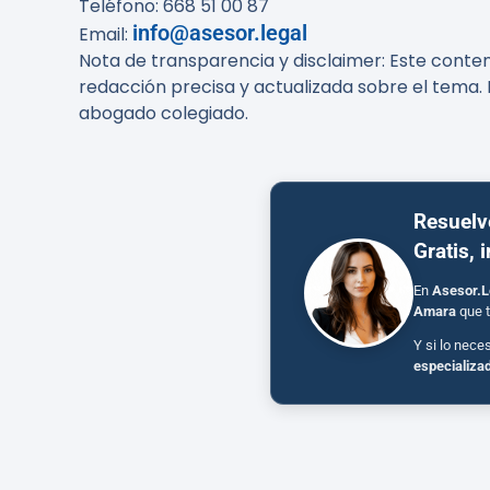
Teléfono: 668 51 00 87
info@asesor.legal
Email:
Nota de transparencia y disclaimer
: Este conte
redacción precisa y actualizada sobre el tema. 
abogado colegiado.
Resuelv
Gratis, 
En
Asesor.L
Amara
que t
Y si lo nece
especializa