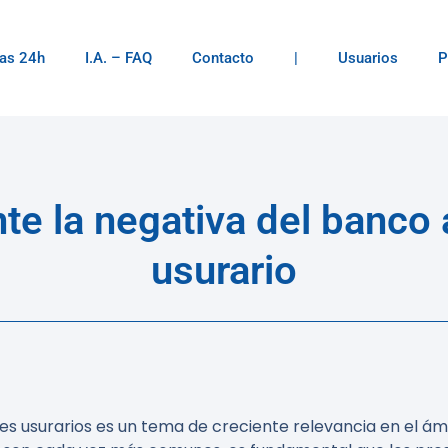
as 24h
I.A. – FAQ
Contacto
|
Usuarios
P
e la negativa del banco 
usurario
s usurarios es un tema de creciente relevancia en el ámb