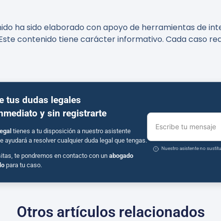
nido ha sido elaborado con apoyo de herramientas de intel
Este contenido tiene carácter informativo. Cada caso req
e tus dudas legales
inmediato y sin registrarte
Escribe tu mensaje
egal
tienes a tu disposición a nuestro asistente
e ayudará a resolver cualquier duda legal que tengas.
Nuestro asistente no susti
sitas, te pondremos en contacto con un
abogado
do
para tu caso.
Otros artículos relacionados