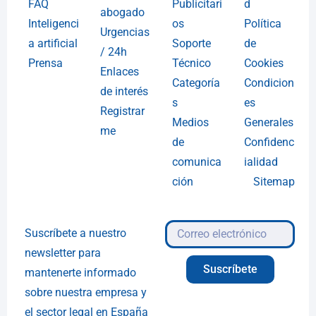
FAQ
Publicitari
d
abogado
Inteligenci
os
Política
Urgencias
a artificial
Soporte
de
/ 24h
Prensa
Técnico
Cookies
Enlaces
Categoría
Condicion
de interés
s
es
Registrar
Medios
Generales
me
de
Confidenc
comunica
ialidad
ción
Sitemap
Suscríbete a nuestro
newsletter para
Suscríbete
mantenerte informado
sobre nuestra empresa y
el sector legal en España