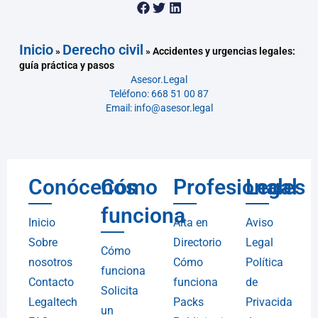
Inicio
Derecho civil
»
»
Accidentes y urgencias legales:
guía práctica y pasos
Asesor.Legal
Teléfono: 668 51 00 87
Email: info@asesor.legal
Conócenos
Cómo
Profesionales
Legal
funciona
Inicio
Alta en
Aviso
Sobre
Directorio
Legal
Cómo
nosotros
Cómo
Política
funciona
Contacto
funciona
de
Solicita
Legaltech
Packs
Privacida
un