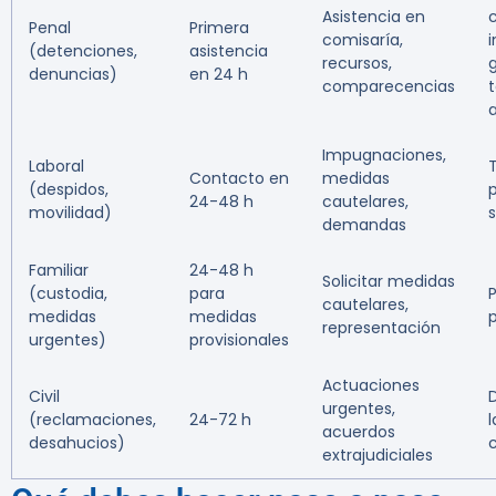
Asistencia en
Penal
Primera
comisaría,
i
(detenciones,
asistencia
recursos,
g
denuncias)
en 24 h
comparecencias
t
Impugnaciones,
Laboral
T
Contacto en
medidas
(despidos,
24-48 h
cautelares,
movilidad)
demandas
Familiar
24-48 h
Solicitar medidas
(custodia,
para
cautelares,
medidas
medidas
representación
urgentes)
provisionales
Actuaciones
Civil
urgentes,
(reclamaciones,
24-72 h
l
acuerdos
desahucios)
extrajudiciales