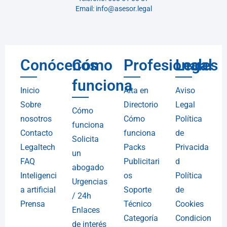
Email: info@asesor.legal
Conócenos
Cómo
Profesionales
Legal
funciona
Inicio
Alta en
Aviso
Sobre
Directorio
Legal
Cómo
nosotros
Cómo
Política
funciona
Contacto
funciona
de
Solicita
Legaltech
Packs
Privacida
un
FAQ
Publicitari
d
abogado
Inteligenci
os
Política
Urgencias
a artificial
Soporte
de
/ 24h
Prensa
Técnico
Cookies
Enlaces
Categoría
Condicion
de interés