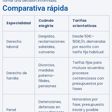
tomar una decisión informada.
Comparativa rápida
Cuándo
Tarifas
Especialidad
elegirla
orientativas
Despidos,
Desde 50€–
Derecho
reclamaciones
150€/h; demandas
laboral
salariales,
por escrito con
convenio
tarifa fija habitual
Tarifas fijas para
Divorcios,
mutuos acuerdos;
medidas
Derecho de
procesos
paterno-
familia
contenciosos con
filiales,
presupuestos por
pensiones
fases
Honorarios por
Detenciones,
fase; presupuesto
defensas en
Penal
inicial y posible