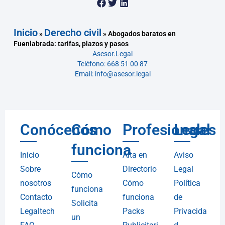
Inicio
Derecho civil
»
»
Abogados baratos en
Fuenlabrada: tarifas, plazos y pasos
Asesor.Legal
Teléfono: 668 51 00 87
Email: info@asesor.legal
Conócenos
Cómo
Profesionales
Legal
funciona
Inicio
Alta en
Aviso
Sobre
Directorio
Legal
Cómo
nosotros
Cómo
Política
funciona
Contacto
funciona
de
Solicita
Legaltech
Packs
Privacida
un