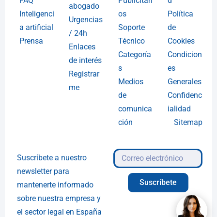
FAQ
Publicitari
d
abogado
Inteligenci
os
Política
Urgencias
a artificial
Soporte
de
/ 24h
Prensa
Técnico
Cookies
Enlaces
Categoría
Condicion
de interés
s
es
Registrar
Medios
Generales
me
de
Confidenc
comunica
ialidad
ción
Sitemap
Suscríbete a nuestro
newsletter para
Suscríbete
mantenerte informado
sobre nuestra empresa y
el sector legal en España