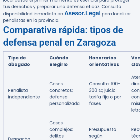
local desde el primer momento es esencial para proteger
tus derechos y preparar una defensa eficaz. Consulta
Asesor.Legal
disponibilidad inmediata en
para localizar
penalistas en la provincia.
Comparativa rápida: tipos de
defensa penal en Zaragoza
Tipo de
Cuándo
Honorarios
Ven
abogado
elegirlo
orientativos
cla
Ate
Casos
Consulta: 100–
dire
Penalista
concretos;
300 €; juicio:
con
independiente
defensa
tarifa fija o por
con
personalizada
fases
mi
let
Casos
complejos:
Presupuesto
Rec
delitos
según
téc
Despacho