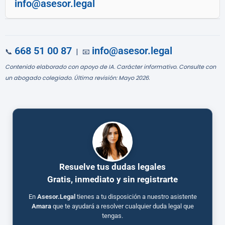
info@asesor.legal
668 51 00 87
info@asesor.legal
📞
| 📧
Contenido elaborado con apoyo de IA. Carácter informativo. Consulte con
un abogado colegiado. Última revisión: Mayo 2026.
Resuelve tus dudas legales
Gratis, inmediato y sin registrarte
En
Asesor.Legal
tienes a tu disposición a nuestro asistente
Amara
que te ayudará a resolver cualquier duda legal que
tengas.