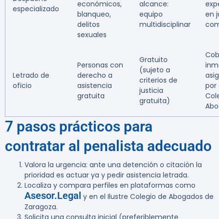
económicos,
alcance:
exp
especializado
blanqueo,
equipo
en j
delitos
multidisciplinar
com
sexuales
Cob
Gratuito
Personas con
inm
(sujeto a
Letrado de
derecho a
asi
criterios de
oficio
asistencia
por 
justicia
gratuita
Col
gratuita)
Abo
7 pasos prácticos para
contratar al penalista adecuado
Valora la urgencia: ante una detención o citación la
prioridad es actuar ya y pedir asistencia letrada.
Localiza y compara perfiles en plataformas como
Asesor.Legal
y en el Ilustre Colegio de Abogados de
Zaragoza.
Solicita una consulta inicial (preferiblemente