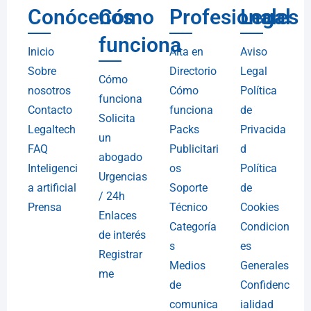
Conócenos
Cómo
Profesionales
Legal
funciona
Inicio
Alta en
Aviso
Sobre
Directorio
Legal
Cómo
nosotros
Cómo
Política
funciona
Contacto
funciona
de
Solicita
Legaltech
Packs
Privacida
un
FAQ
Publicitari
d
abogado
Inteligenci
os
Política
Urgencias
a artificial
Soporte
de
/ 24h
Prensa
Técnico
Cookies
Enlaces
Categoría
Condicion
de interés
s
es
Registrar
Medios
Generales
me
de
Confidenc
comunica
ialidad