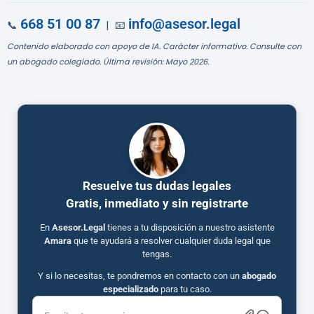
668 51 00 87
info@asesor.legal
📞
| 📧
Contenido elaborado con apoyo de IA. Carácter informativo. Consulte con
un abogado colegiado. Última revisión: Mayo 2026.
Resuelve tus dudas legales
Gratis, inmediato y sin registrarte
En
Asesor.Legal
tienes a tu disposición a nuestro asistente
Amara
que te ayudará a resolver cualquier duda legal que
tengas.
Y si lo necesitas, te pondremos en contacto con un
abogado
especializado
para tu caso.