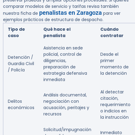
preservar pruebas y ampliar opciones procesales. Si quieres
comparar modelos de servicio y tarifas revisa también
penalistas en Zaragoza
nuestra ficha de
para ver
ejemplos prácticos de estructura de despacho.
Tipo de
Qué hace el
Cuándo
caso
penalista
contratar
Asistencia en sede
policial, control de
Desde el
Detención /
diligencias,
primer
Guardia Civil
preparación de
momento de
/ Policía
estrategia defensiva
la detención
inmediata
Al detectar
Análisis documental,
citación,
Delitos
negociación con
requerimiento
económicos
acusación, peritajes y
o indicios en
recursos
la instrucción
Solicitud/impugnación
Inmediato