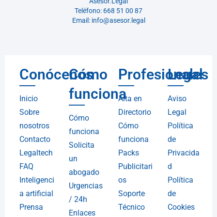
Asesor.Legal
Teléfono: 668 51 00 87
Email: info@asesor.legal
Conócenos
Cómo
Profesionales
Legal
funciona
Inicio
Alta en
Aviso
Sobre
Directorio
Legal
Cómo
nosotros
Cómo
Política
funciona
Contacto
funciona
de
Solicita
Legaltech
Packs
Privacida
un
FAQ
Publicitari
d
abogado
Inteligenci
os
Política
Urgencias
a artificial
Soporte
de
/ 24h
Prensa
Técnico
Cookies
Enlaces