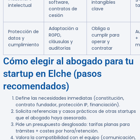
software,
intangibles
intelectual
ta
contratos de
clave
cesión
Adaptación a
Obliga a
Protección de
Au
RGPD,
cumplir para
datos y
+
cláusulas y
operar y
cumplimiento
m
auditorías
contratar
Cómo elegir al abogado para tu
startup en Elche (pasos
recomendados)
Define las necesidades inmediatas (constitución,
contrato fundador, protección IP, financiación).
Solicita referencias y casos prácticos de otras startups
que el abogado haya asesorado.
Pide un presupuesto desglosado: tarifas planas para
trámites + costes por hora/retención.
Valora la compatibilidad con el equipo (comunicación,