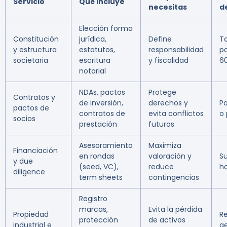
Servicio
Qué incluye
necesitas
d
Elección forma
Constitución
jurídica,
Define
Ta
y estructura
estatutos,
responsabilidad
p
societaria
escritura
y fiscalidad
6
notarial
NDAs, pactos
Protege
Contratos y
de inversión,
derechos y
P
pactos de
contratos de
evita conflictos
o 
socios
prestación
futuros
Asesoramiento
Maximiza
Financiación
en rondas
valoración y
S
y due
(seed, VC),
reduce
h
diligence
term sheets
contingencias
Registro
marcas,
Evita la pérdida
Propiedad
Re
protección
de activos
industrial e
g