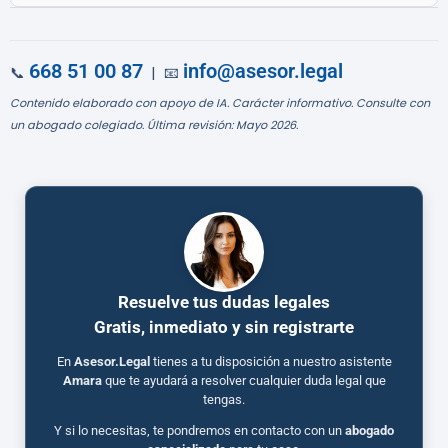
668 51 00 87
info@asesor.legal
📞
| 📧
Contenido elaborado con apoyo de IA. Carácter informativo. Consulte con
un abogado colegiado. Última revisión: Mayo 2026.
Resuelve tus dudas legales
Gratis, inmediato y sin registrarte
En
Asesor.Legal
tienes a tu disposición a nuestro asistente
Amara
que te ayudará a resolver cualquier duda legal que
tengas.
Y si lo necesitas, te pondremos en contacto con un
abogado