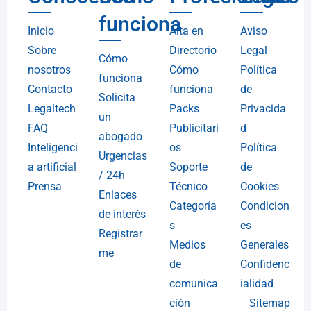
funciona
Inicio
Alta en
Aviso
Sobre
Directorio
Legal
Cómo
nosotros
Cómo
Política
funciona
Contacto
funciona
de
Solicita
Legaltech
Packs
Privacida
un
FAQ
Publicitari
d
abogado
Inteligenci
os
Política
Urgencias
a artificial
Soporte
de
/ 24h
Prensa
Técnico
Cookies
Enlaces
Categoría
Condicion
de interés
s
es
Registrar
Medios
Generales
me
de
Confidenc
comunica
ialidad
ción
Sitemap