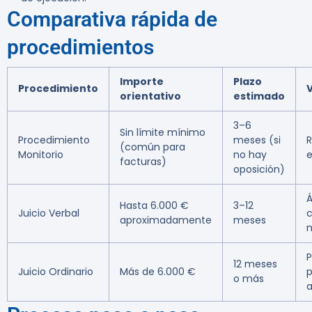
Comparativa rápida de
procedimientos
Importe
Plazo
Procedimiento
orientativo
estimado
3–6
Sin límite mínimo
Procedimiento
meses (si
R
(común para
Monitorio
no hay
facturas)
oposición)
Á
Hasta 6.000 €
3–12
Juicio Verbal
c
aproximadamente
meses
P
12 meses
Juicio Ordinario
Más de 6.000 €
o más
a