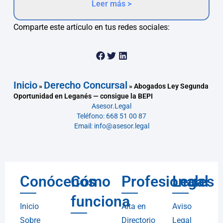
Leer más >
Comparte este artículo en tus redes sociales:
Inicio
Derecho Concursal
»
»
Abogados Ley Segunda
Oportunidad en Leganés — consigue la BEPI
Asesor.Legal
Teléfono: 668 51 00 87
Email: info@asesor.legal
Conócenos
Cómo
Profesionales
Legal
funciona
Inicio
Alta en
Aviso
Sobre
Directorio
Legal