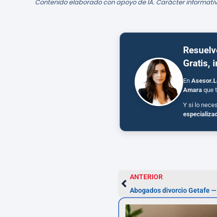
Contenido elaborado con apoyo de IA. Carácter informativ
Resuelv
Gratis, 
En
Asesor.L
Amara
que t
Y si lo nece
especializa
ANTERIOR