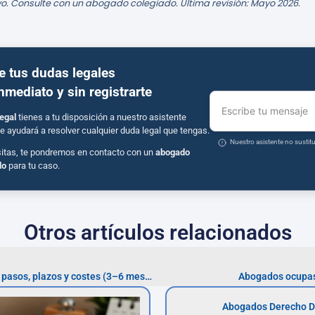
o. Consulte con un abogado colegiado. Última revisión: Mayo 2026.
e tus dudas legales
inmediato y sin registrarte
Escribe tu mensaje
egal
tienes a tu disposición a nuestro asistente
e ayudará a resolver cualquier duda legal que tengas.
Nuestro asistente no susti
sitas, te pondremos en contacto con un
abogado
do
para tu caso.
Otros artículos relacionados
Abogados divorcio Getafe — pasos, plazos y costes (3–6 meses)
Abogados ocupas
Abogados Derecho D