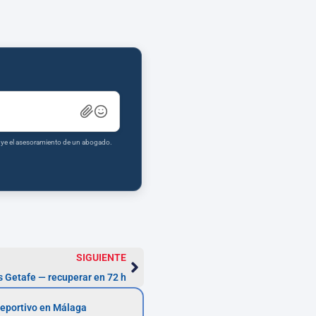
tuye el asesoramiento de un abogado.
SIGUIENTE
 Getafe — recuperar en 72 h
eportivo en Málaga