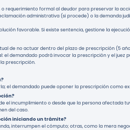
ón o requerimiento formal al deudor para preservar la ac
eclamación administrativa (si procede) o la demanda judi
lución favorable. Si existe sentencia, gestione la ejecuc
ual de no actuar dentro del plazo de prescripción (5 año
ial: el demandado podrá invocar la prescripción y el juez 
la prescripción.
a?
tarla; el demandado puede oponer la prescripción como e
pción?
de el incumplimiento o desde que la persona afectada t
en del caso.
pción iniciando un trámite?
da, interrumpen el cómputo; otras, como la mera negoci