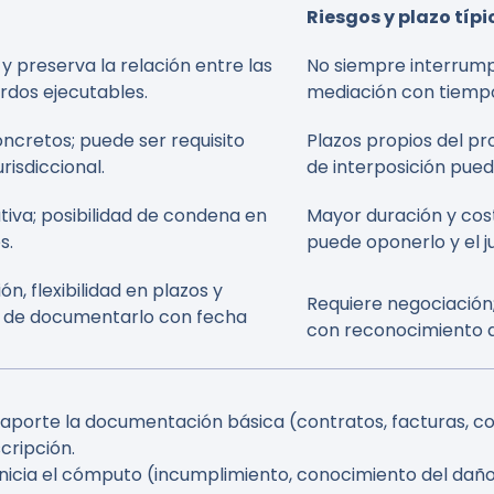
Riesgos y plazo típi
 preserva la relación entre las
No siempre interrumpe 
erdos ejecutables.
mediación con tiempo 
ncretos; puede ser requisito
Plazos propios del pr
urisdiccional.
de interposición pued
tiva; posibilidad de condena en
Mayor duración y cost
s.
puede oponerlo y el j
ón, flexibilidad en plazos y
Requiere negociación;
d de documentarlo con fecha
con reconocimiento d
porte la documentación básica (contratos, facturas, co
cripción.
inicia el cómputo (incumplimiento, conocimiento del daño, 