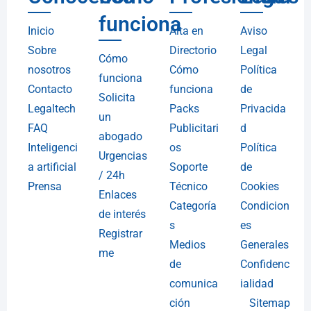
funciona
Inicio
Alta en
Aviso
Sobre
Directorio
Legal
Cómo
nosotros
Cómo
Política
funciona
Contacto
funciona
de
Solicita
Legaltech
Packs
Privacida
un
FAQ
Publicitari
d
abogado
Inteligenci
os
Política
Urgencias
a artificial
Soporte
de
/ 24h
Prensa
Técnico
Cookies
Enlaces
Categoría
Condicion
de interés
s
es
Registrar
Medios
Generales
me
de
Confidenc
comunica
ialidad
ción
Sitemap