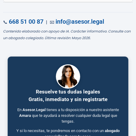
668 51 00 87
info@asesor.legal
📞
| 📧
Contenido elaborado con apoyo de IA. Carácter informativo. Consulte con
un abogado colegiado. Última revisión: Mayo 2026.
Resuelve tus dudas legales
Gratis, inmediato y sin registrarte
En
Asesor.Legal
tienes a tu disposición a nuestro asistente
Amara
que te ayudará a resolver cualquier duda legal que
tengas.
Y si lo necesitas, te pondremos en contacto con un
abogado