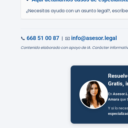
¿Necesitas ayuda con un asunto legal?, escríb
668 51 00 87
info@asesor.legal
📞
| 📧
Contenido elaborado con apoyo de IA. Carácter informativ
Resuelv
Gratis, 
En
Asesor.L
Amara
que t
Y si lo nece
especializa