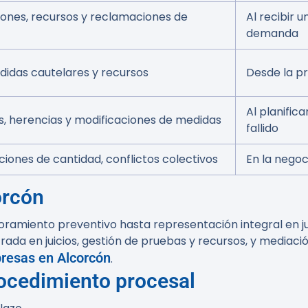
ones, recursos y reclamaciones de
Al recibir 
demanda
didas cautelares y recursos
Desde la pri
Al planific
as, herencias y modificaciones de medidas
fallido
iones de cantidad, conflictos colectivos
En la negoci
orcón
amiento preventivo hasta representación integral en juic
rada en juicios, gestión de pruebas y recursos, y mediac
presas en Alcorcón
.
rocedimiento procesal