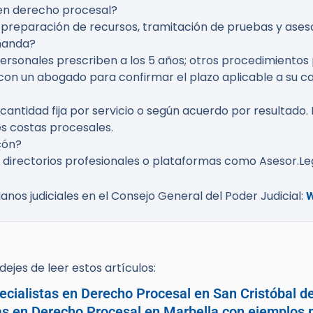
 en derecho procesal?
s, preparación de recursos, tramitación de pruebas y ase
manda?
personales prescriben a los 5 años; otros procedimiento
on un abogado para confirmar el plazo aplicable a su ca
, cantidad fija por servicio o según acuerdo por resultad
es costas procesales.
cón?
directorios profesionales o plataformas como Asesor.Lega
anos judiciales en el Consejo General del Poder Judicial:
ejes de leer estos artículos:
cialistas en Derecho Procesal en San Cristóbal d
as en Derecho Procesal en Marbella con ejemplos p