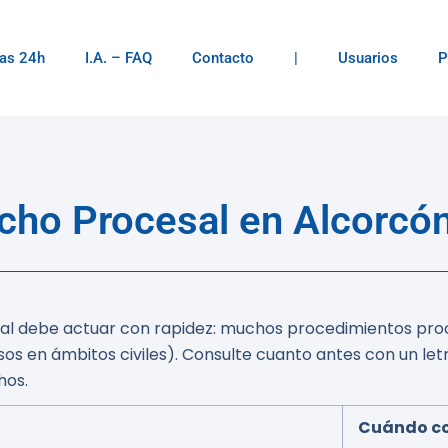
as 24h
I.A. – FAQ
Contacto
|
Usuarios
P
ho Procesal en Alcorcón
dicial debe actuar con rapidez: muchos procedimientos pr
sos en ámbitos civiles). Consulte cuanto antes con un let
hos.
Cuándo co