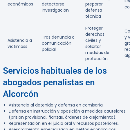
se
económicos
detectarse
preparar
co
investigación
defensa
técnica
Proteger
Co
derechos
Tras denuncia o
y 
Asistencia a
civiles y
comunicación
gr
víctimass
solicitar
policial
re
medidas de
al
protección
Servicios habituales de los
abogados penalistas en
Alcorcón
Asistencia al detenido y defensa en comisaría.
Defensa en instrucción y oposición a medidas cautelares
(prisión provisional, fianzas, órdenes de alejamiento).
Representación en el juicio oral y recursos posteriores.
Asesoramiento especializado en delitos económicos,