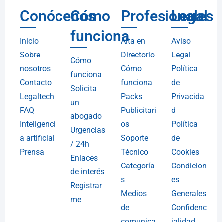
Conócenos
Cómo
Profesionales
Legal
funciona
Inicio
Alta en
Aviso
Sobre
Directorio
Legal
Cómo
nosotros
Cómo
Política
funciona
Contacto
funciona
de
Solicita
Legaltech
Packs
Privacida
un
FAQ
Publicitari
d
abogado
Inteligenci
os
Política
Urgencias
a artificial
Soporte
de
/ 24h
Prensa
Técnico
Cookies
Enlaces
Categoría
Condicion
de interés
s
es
Registrar
Medios
Generales
me
de
Confidenc
comunica
ialidad