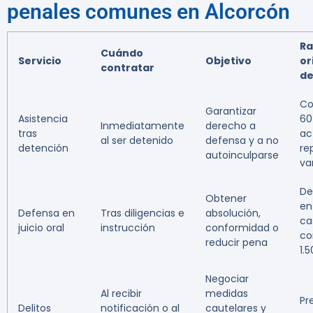
penales comunes en Alcorcón
R
Cuándo
Servicio
Objetivo
or
contratar
de
Co
Garantizar
Asistencia
60
Inmediatamente
derecho a
tras
ac
al ser detenido
defensa y a no
detención
re
autoinculparse
va
De
Obtener
en
Defensa en
Tras diligencias e
absolución,
ca
juicio oral
instrucción
conformidad o
co
reducir pena
1.
Negociar
Al recibir
medidas
Pr
Delitos
notificación o al
cautelares y