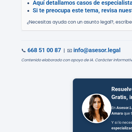
Aquí detallamos casos de especialist
Si te preocupa este tema, revisa nues
¿Necesitas ayuda con un asunto legal?, escríb
668 51 00 87
info@asesor.legal
📞
| 📧
Contenido elaborado con apoyo de IA. Carácter informativ
Resuelv
Gratis, 
En
Asesor.L
Amara
que t
Y si lo nece
especializa