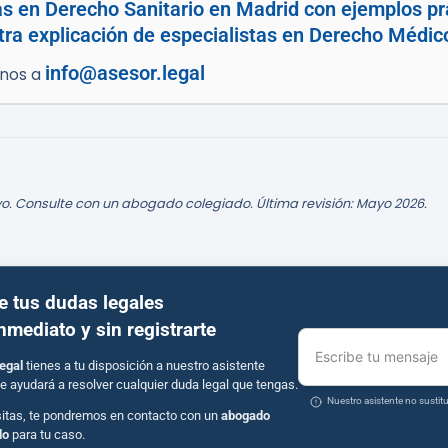
as en Derecho Sanitario en Madrid con ejemplos pr
tra explicación de especialistas en Derecho Médic
info@asesor.legal
enos a
o. Consulte con un abogado colegiado. Última revisión: Mayo 2026.
e tus dudas legales
inmediato y sin registrarte
Escribe tu mensaje
egal
tienes a tu disposición a nuestro asistente
e ayudará a resolver cualquier duda legal que tengas.
Nuestro asistente no susti
sitas, te pondremos en contacto con un
abogado
do
para tu caso.