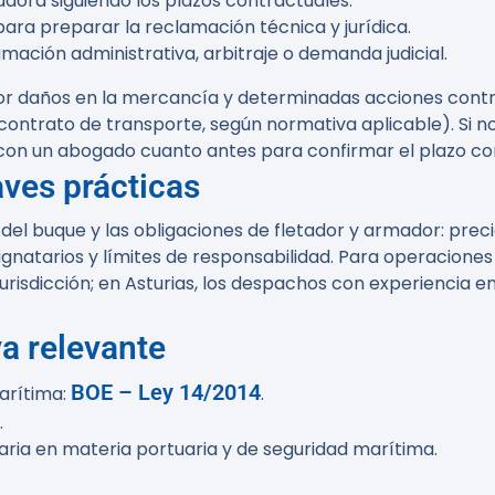
ora siguiendo los plazos contractuales.
ra preparar la reclamación técnica y jurídica.
amación administrativa, arbitraje o demanda judicial.
 daños en la mercancía y determinadas acciones contra
ntrato de transporte, según normativa aplicable). Si no s
con un abogado cuanto antes para confirmar el plazo co
aves prácticas
el buque y las obligaciones de fletador y armador: precio
ignatarios y límites de responsabilidad. Para operacione
 jurisdicción; en Asturias, los despachos con experiencia 
va relevante
BOE – Ley 14/2014
arítima:
.
.
ia en materia portuaria y de seguridad marítima.