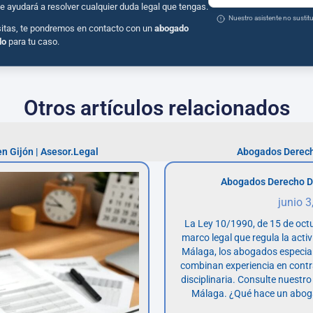
e ayudará a resolver cualquier duda legal que tengas.
Nuestro asistente no susti
sitas, te pondremos en contacto con un
abogado
do
para tu caso.
Otros artículos relacionados
n Gijón | Asesor.Legal
Abogados Derech
Abogados Derecho D
junio 3
La Ley 10/1990, de 15 de octu
marco legal que regula la acti
Málaga, los abogados especia
combinan experiencia en contr
disciplinaria. Consulte nuestro
Málaga. ¿Qué hace un abog