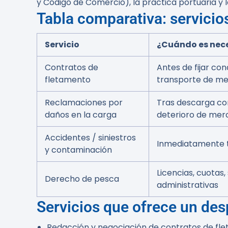
y Código de Comercio), la práctica portuaria y l
Tabla comparativa: servicio
Servicio
¿Cuándo es nec
Contratos de
Antes de fijar con
fletamento
transporte de m
Reclamaciones por
Tras descarga co
daños en la carga
deterioro de mer
Accidentes / siniestros
Inmediatamente t
y contaminación
Licencias, cuotas
Derecho de pesca
administrativas
Servicios que ofrece un de
Redacción y negociación de contratos de fle