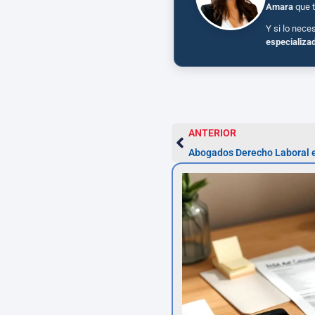
Amara
que t
Y si lo nece
especializa
ANTERIOR
Abogados Derecho Laboral e