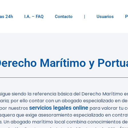
as 24h
I.A. – FAQ
Contacto
|
Usuarios
P
recho Marítimo y Portua
igue siendo la referencia básica del Derecho Marítimo en
ia; por ello contar con un abogado especializado en der
servicios legales online
por nuestros
para valorar tu c
esquera que exige asesoramiento especializado en contra
. Un abogado marítimo local combina conocimientos del