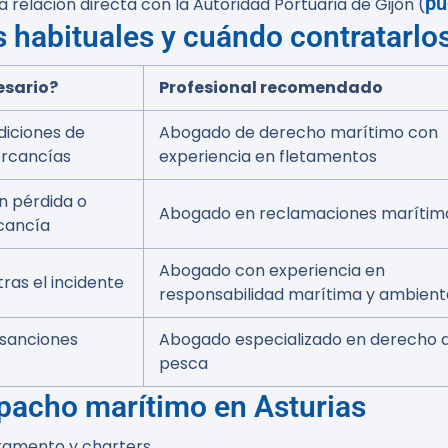
pu
a relación directa con la Autoridad Portuaria de Gijón (
s habituales y cuándo contratarlo
esario?
Profesional recomendado
diciones de
Abogado de derecho marítimo con
ercancías
experiencia en fletamentos
n pérdida o
Abogado en reclamaciones marítim
cancía
Abogado con experiencia en
ras el incidente
responsabilidad marítima y ambient
, sanciones
Abogado especializado en derecho 
pesca
spacho marítimo en Asturias
tamento y charters.