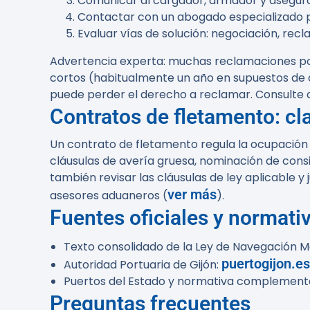
Comunicar al cargador, armador y asegurad
Contactar con un abogado especializado pa
Evaluar vías de solución: negociación, recl
Advertencia experta:
muchas reclamaciones por
cortos (habitualmente un año en supuestos de co
puede perder el derecho a reclamar. Consulte 
Contratos de fletamento: cl
Un contrato de fletamento regula la ocupación d
cláusulas de avería gruesa, nominación de cons
también revisar las cláusulas de ley aplicable y
ver más
asesores aduaneros (
).
Fuentes oficiales y normati
Texto consolidado de la Ley de Navegación M
puertogijon.es
Autoridad Portuaria de Gijón:
Puertos del Estado y normativa complementar
Preguntas frecuentes