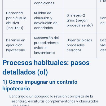
mod
condiciones
Demanda
Nulidad de
6 meses–2
por cláusula
cláusulas y
Sen
años (según
abusiva
devolución de
acu
procedimiento)
(incl. IRPH)
cantidades
Suspensión del
Defensa en
Urgente: plazos
Evi
procedimiento,
ejecución
procesales
viv
evitar el
hipotecaria
cerrados
alt
lanzamiento
Procesos habituales: pasos
detallados (ol)
1) Cómo impugnar un contrato
hipotecario
Encarga a un abogado la revisión completa de la
escritura, escrituras complementarias y clausulados