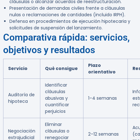
cláusulas o alcanzar acuerdos de reestructuración.
Presentación de demandas civiles frente a cláusulas
nulas o reclamaciones de cantidades (incluido IRPH).
Defensa en procedimientos de ejecución hipotecaria y
solicitudes de suspensión del lanzamiento.
Comparativa rápida: servicios,
objetivos y resultados
Plazo
Servicio
Qué consigue
Re
orientativo
Identificar
cláusulas
Inf
Auditoría de
abusivas y
1–4 semanas
est
hipoteca
cuantificar
re
perjuicios
Eliminar
Ac
Negociación
cláusulas o
2–12 semanas
(ca
extrajudicial
renegociar