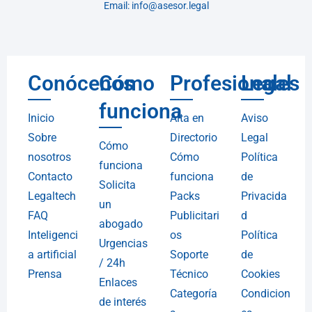
Email: info@asesor.legal
Conócenos
Cómo
Profesionales
Legal
funciona
Inicio
Alta en
Aviso
Sobre
Directorio
Legal
Cómo
nosotros
Cómo
Política
funciona
Contacto
funciona
de
Solicita
Legaltech
Packs
Privacida
un
FAQ
Publicitari
d
abogado
Inteligenci
os
Política
Urgencias
a artificial
Soporte
de
/ 24h
Prensa
Técnico
Cookies
Enlaces
Categoría
Condicion
de interés