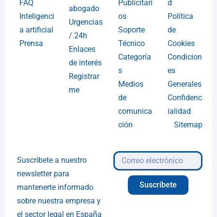
FAQ
Publicitari
d
abogado
Inteligenci
os
Política
Urgencias
a artificial
Soporte
de
/ 24h
Prensa
Técnico
Cookies
Enlaces
Categoría
Condicion
de interés
s
es
Registrar
Medios
Generales
me
de
Confidenc
comunica
ialidad
ción
Sitemap
Suscríbete a nuestro
newsletter para
Suscríbete
mantenerte informado
sobre nuestra empresa y
el sector legal en España