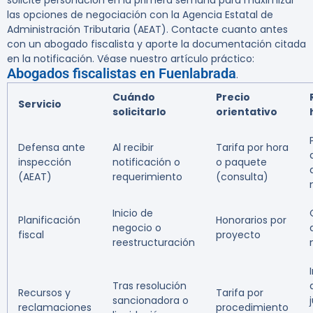
solicite personación en la primera semana para maximizar
las opciones de negociación con la Agencia Estatal de
Administración Tributaria (AEAT). Contacte cuanto antes
con un abogado fiscalista y aporte la documentación citada
en la notificación. Véase nuestro artículo práctico:
Abogados fiscalistas en Fuenlabrada
.
Cuándo
Precio
Servicio
solicitarlo
orientativo
Defensa ante
Al recibir
Tarifa por hora
inspección
notificación o
o paquete
(AEAT)
requerimiento
(consulta)
Inicio de
Planificación
Honorarios por
negocio o
fiscal
proyecto
reestructuración
Tras resolución
Recursos y
Tarifa por
sancionadora o
reclamaciones
procedimiento