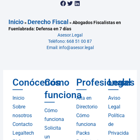
Inicio
Derecho Fiscal
»
»
Abogados Fiscalistas en
Fuenlabrada: Defensa en 7 días
Asesor.Legal
Teléfono: 668 51 00 87
Email: info@asesor.legal
Conócenos
Cómo
Profesionales
Legal
funciona
Inicio
Alta en
Aviso
Sobre
Directorio
Legal
Cómo
nosotros
Cómo
Política
funciona
Contacto
funciona
de
Solicita
Legaltech
Packs
Privacida
un