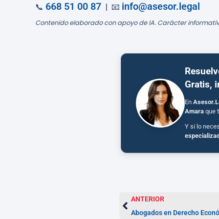
668 51 00 87
info@asesor.legal
📞
| 📧
Contenido elaborado con apoyo de IA. Carácter informativ
Resuelv
Gratis, 
En
Asesor.L
Amara
que t
Y si lo nece
especializa
ANTERIOR
Abogados en Derecho Econó