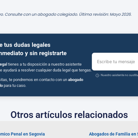
o. Consulte con un abogado colegiado. Última revisión: Mayo 2026.
e tus dudas legales
inmediato y sin registrarte
Escribe tu mensaje
egal
tienes a tu disposición a nuestro asistente
e ayudará a resolver cualquier duda legal que tengas.
Nuestro asistente no susti
sitas, te pondremos en contacto con un
abogado
do
para tu caso.
Otros artículos relacionados
mico Penal en Segovia
Abogados de Familia en 